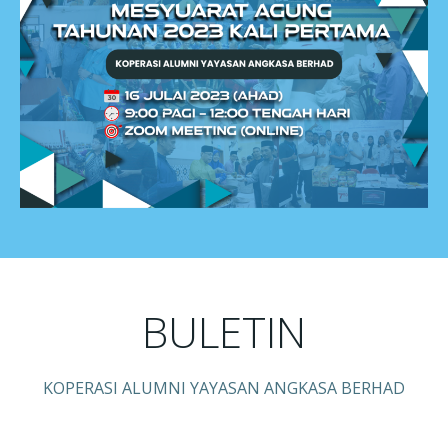
BULETIN
KOPERASI ALUMNI YAYASAN ANGKASA BERHAD