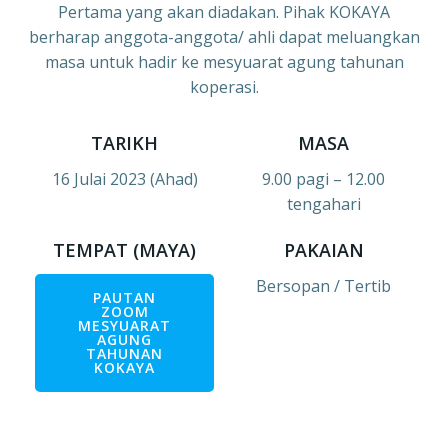
Pertama yang akan diadakan. Pihak KOKAYA
berharap anggota-anggota/ ahli dapat meluangkan
masa untuk hadir ke mesyuarat agung tahunan
koperasi.
TARIKH
MASA
16 Julai 2023 (Ahad)
9.00 pagi – 12.00
tengahari
TEMPAT (MAYA)
PAKAIAN
Bersopan / Tertib
PAUTAN
ZOOM
MESYUARAT
AGUNG
TAHUNAN
KOKAYA