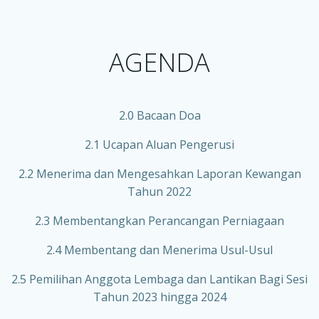
AGENDA
2.0 Bacaan Doa
2.1 Ucapan Aluan Pengerusi
2.2 Menerima dan Mengesahkan Laporan Kewangan
Tahun 2022
2.3 Membentangkan Perancangan Perniagaan
2.4 Membentang dan Menerima Usul-Usul
2.5 Pemilihan Anggota Lembaga dan Lantikan Bagi Sesi
Tahun 2023 hingga 2024