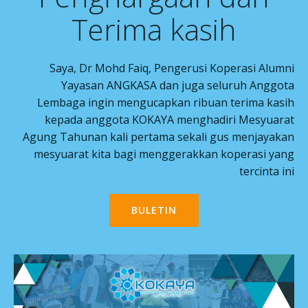
Terima kasih
Saya, Dr Mohd Faiq, Pengerusi Koperasi Alumni
Yayasan ANGKASA dan juga seluruh Anggota
Lembaga ingin mengucapkan ribuan terima kasih
kepada anggota KOKAYA menghadiri Mesyuarat
Agung Tahunan kali pertama sekali gus menjayakan
mesyuarat kita bagi menggerakkan koperasi yang
tercinta ini
BULETIN